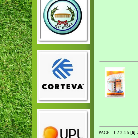
PAGE :
1
2
3
4
5
[6]