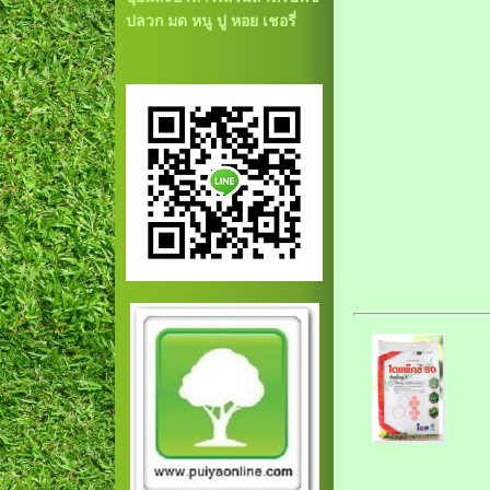
ปลวก มด หนู ปู หอย เชอรี่