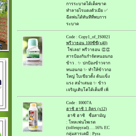
การระบาดได้เด็ดขาด
ทำลายไรแดงตัวเมีย ✅
ฉีดพ่นได้ทันทีที่พบการ
ระบาด
Code : Copy1_of_IS0021
พรีวาธอน 100ซีซี(x40)
ใช่เลย! พรีวาธอน 👏👏
สารป้องกันกำจัดหนอนกอ
ข้าว . ✨ ปกป้องข้าวจาก
หนอนกอ ✨ ทำให้ข้าวกอ
ใหญ่ ใบเขียวตั้ง ต้นแข็ง
แรง สม่ำเสมอ ✨ ข้าว
เจริญเติบโตได้เต็มที่ เพิ่
Code : I0007A
ฮาชิ ฮาชิ 1 ลิตร (x12)
ฮาชิ ฮาชิ ชื่อสามัญ
: โทลเฟนไพเรด
(tolfenpyrad).....16% EC
กลุ่มสารเคมี : Pyra