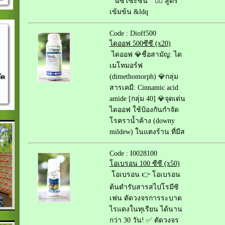
“ นิซโซะซิน ” ❤️‍🔥 สูตร
เข้มข้น &ldq
Code : Dioff500
ไดออฟ 500ซีซี (x20)
ไดออฟ 💎ชื่อสามัญ: ได
เมโทมอร์ฟ
(dimethomorph) 💎กลุ่ม
สารเคมี: Cinnamic acid
amide [กลุ่ม 40] 💎จุดเด่น
ไดออฟ ใช้ป้องกันกำจัด
โรคราน้ำค้าง (downy
mildew) ในแตงร้าน ที่มีส
Code : I0028100
โอเบรอน 100 ซีซี (x50)
โอเบรอน 👉 โอเบรอน
ต้นตำรับสารสไปโรมีซิ
เฟน ตัดวงจรการระบาด
ไรแดงในทุเรียน ได้นาน
กว่า 30 วัน! ✅ ตัดวงจร