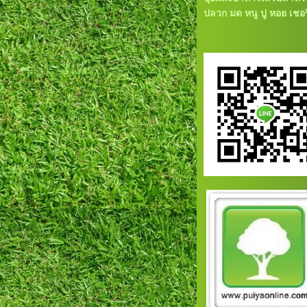
ปลวก มด หนู ปู หอย เชอรี