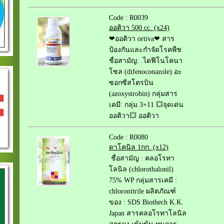
Code : R0039
ออติวา 500 cc. (x24)
❤ออติวา ortiva❤ สาร
ป้องกันและกำจัดโรคพืช
ชื่อสามัญ: .ไดฟีโนโคนา
โซล (difenoconazole).อะ
ซอกซีสโตรบิน
(azoxystrobin) กลุ่มสาร
เคมี: กลุ่ม 3+11 💥จุดเด่น
ออติวา💥 ออติวา
Code : R0080
ดาโคนิล 1กก. (x12)
ชื่อสามัญ : คลอโรทา
โลนิล (chlorothalonil)
75% WP กลุ่มสารเคมี :
chloronitrile ผลิตภัณฑ์
ของ : SDS Biothech K.K.
Japan สารคลอโรทาโลนิล