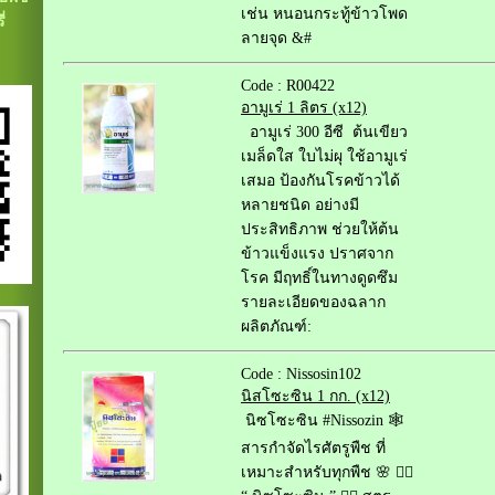
เช่น หนอนกระทู้ข้าวโพด
่
ลายจุด &#
Code : R00422
อามูเร่ 1 ลิตร (x12)
อามูเร่ 300 อีซี ต้นเขียว
เมล็ดใส ใบไม่ผุ ใช้อามูเร่
เสมอ ป้องกันโรคข้าวได้
หลายชนิด อย่างมี
ประสิทธิภาพ ช่วยให้ต้น
ข้าวแข็งแรง ปราศจาก
โรค มีฤทธิ์ในทางดูดซึม
รายละเอียดของฉลาก
ผลิตภัณฑ์:
Code : Nissosin102
นิสโซะซิน 1 กก. (x12)
นิซโซะซิน #Nissozin 🕸️
สารกำจัดไรศัตรูพืช ที่
เหมาะสำหรับทุกพืช 🌸 ❤️‍🔥