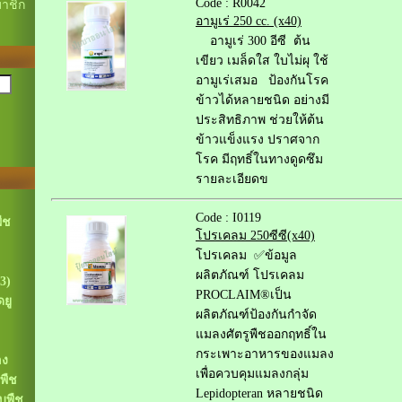
Code : R0042
าชิก
อามูเร่ 250 cc. (x40)
อามูเร่ 300 อีซี ต้น
เขียว เมล็ดใส ใบไม่ผุ ใช้
อามูเร่เสมอ ป้องกันโรค
ข้าวได้หลายชนิด อย่างมี
ประสิทธิภาพ ช่วยให้ต้น
ข้าวแข็งแรง ปราศจาก
โรค มีฤทธิ์ในทางดูดซึม
รายละเอียดข
Code : I0119
ืช
โปรเคลม 250ซีซี(x40)
โปรเคลม ✅ข้อมูล
ผลิตภัณฑ์ โปรเคลม
3)
PROCLAIM®เป็น
ยู
ผลิตภัณฑ์ป้องกันกำจัด
แมลงศัตรูพืชออกฤทธิ์ใน
กระเพาะอาหารของแมลง
ลง
เพื่อควบคุมแมลงกลุ่ม
พืช
Lepidopteran หลายชนิด
บพืช