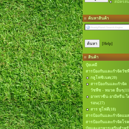
สมัครสม
ค้นหาสินค้า
[Help]
สินค้า
ปุ๋ยเคมี
สารป้องกันและกำจัดวัชพ
กลูโฟซิเนต
(20)
สารป้องกันและกำจัด
วัชพืช - หมวด อื่นๆ
(11
อาทราซีน-อามีทรีน-ได
รอน
(27)
สาร ทูโฟดี
(18)
สารป้องกันและกำจัดแม
สารป้องกันและกำจัดโรค
ปุ๋ยและอาหารเสริมสำหรั