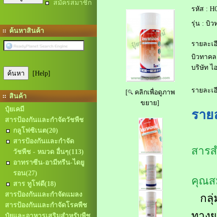
สมัครสมาชิก
รหัส :
H0
รุ่น :
บิว
ค้นหาสินค้า
รายละเอี
บิวทาคล
บริษัท ไ
[Help]
รายละเอี
[
คลิกเพื่อดูภาพ
สินค้า
ขยาย]
ปุ๋ยเคมี
รายล
สารป้องกันและกำจัดวัชพืช
กลูโฟซิเนต
(20)
สารป้องกันและกำจัด
สารส
วัชพืช - หมวด อื่นๆ
(113)
อาทราซีน-อามีทรีน-ไดยู
รอน
(27)
คุณส
สาร ทูโฟดี
(18)
สารป้องกันและกำจัดแมลง
กลุ่
สารป้องกันและกำจัดโรคพืช
ทางย
ปุ๋ยและอาหารเสริมสำหรับพืช