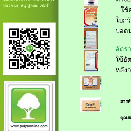
ปลวก มด หนู ปู หอย เชอรี่
ใช้ค
ใบกว
ปอด
อัตร
ใช้อั
หลัง
สารส
คุณส