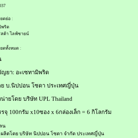
037
ยดย่อ :
ิพริด
ริสต้า ไลฟ์ซายน์
ยดทั้งหมด :
น
มัญยา: อะเซทามิพริด
ย บ.นิปปอน โซดา ประเทศญี่ปุ่น
น่ายโดย บริษัท UPL Thailand
รรจุ 100กรัม x10ซอง x 6กล่องเล็ก = 6 กิโลกรัม
แลน
ลิตโดย บริษัท นิปปอน โซดา จำกัด ประเทศญี่ปุ่น