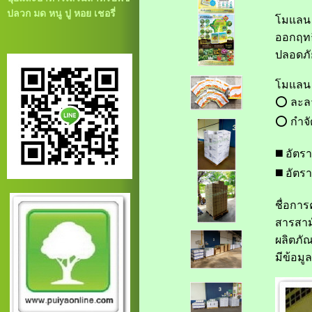
ปลวก มด หนู ปู หอย เชอรี่
โมแลน 
ออกฤทธิ
ปลอดภัย
โมแลน
⭕️ ละลา
⭕️ กําจ
◼️ อัตร
◼️ อัตร
ชื่อการ
สารสาม
ผลิตภั
มีข้อมูล