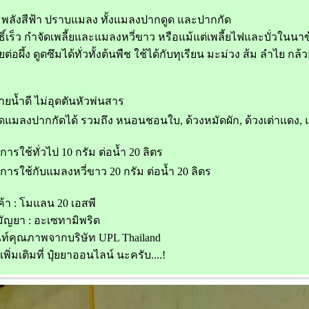
พลังสีฟ้า ปราบแมลง ทั้งแมลงปากดูด และปากกัด
์เร็ว กำจัดเพลี้ยและแมลงหวี่ขาว หรือแม้แต่เพลี้ยไฟและบั่วในนา
ต่อผึ้ง ดูดซึมได้ทั่วทั้งต้นพืช ใช้ได้กับทุเรียน มะม่วง ส้ม ลำไย กล
ยนํ้าดี ไม่อุดตันหัวพ่นสาร
ัดแมลงปากกัดได้ รวมถึง หนอนชอนใบ, ด้วงหมัดผัก, ด้วงเต่าแดง, แมลง
าการใช้ทั่วไป 10 กรัม ต่อน้ำ 20 ลิตร
าการใช้กับแมลงหวี่ขาว 20 กรัม ต่อน้ำ 20 ลิตร
ค้า : โมแลน 20 เอสพี
ัญยา : อะเซทามิพริด
ณท์คุณภาพจากบริษัท UPL Thailand
เพิ่มเติมที่ ปุ๋ยยาออนไลน์ นะครับ....!