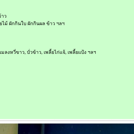
ข้าว
้วยไม้ ผักกินใบ ผักกินผล ข้าว ฯลฯ
หวี่ขาว, บั่วข้าว, เพลี้ยไก่แจ้, เพลี้ยแป้ง ฯลฯ