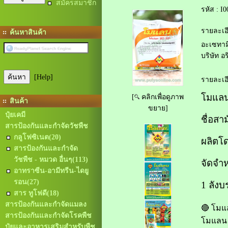
สมัครสมาชิก
รหัส :
I0
รายละเอี
ค้นหาสินค้า
อะเซทาม
บริษัท อ
[Help]
รายละเอี
โมแล
[
คลิกเพื่อดูภาพ
สินค้า
ขยาย]
ปุ๋ยเคมี
ชื่อสา
สารป้องกันและกำจัดวัชพืช
กลูโฟซิเนต
(20)
ผลิตโด
สารป้องกันและกำจัด
วัชพืช - หมวด อื่นๆ
(113)
จัดจำห
อาทราซีน-อามีทรีน-ไดยู
รอน
(27)
1 ลังบ
สาร ทูโฟดี
(18)
สารป้องกันและกำจัดแมลง
🔴 โม
สารป้องกันและกำจัดโรคพืช
โมแลน ผ
ปุ๋ยและอาหารเสริมสำหรับพืช