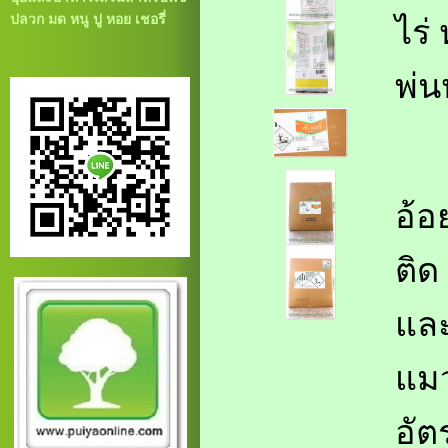
ปลวก มด หนู ปู หอย เชอรี่
ไร่
พ่น
อ้อ
ติด
และ
แมว
อัต