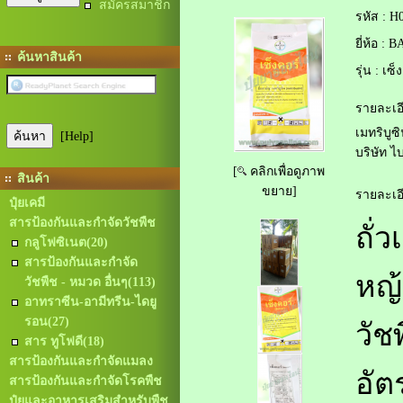
สมัครสมาชิก
รหัส :
H0
ยี่ห้อ :
BA
ค้นหาสินค้า
รุ่น :
เซ็ง
รายละเอี
เมทริบูซ
[Help]
บริษัท 
[
คลิกเพื่อดูภาพ
สินค้า
ขยาย]
รายละเอี
ปุ๋ยเคมี
สารป้องกันและกำจัดวัชพืช
ถั่
กลูโฟซิเนต
(20)
สารป้องกันและกำจัด
หญ
วัชพืช - หมวด อื่นๆ
(113)
อาทราซีน-อามีทรีน-ไดยู
รอน
(27)
วัช
สาร ทูโฟดี
(18)
สารป้องกันและกำจัดแมลง
อัต
สารป้องกันและกำจัดโรคพืช
ปุ๋ยและอาหารเสริมสำหรับพืช