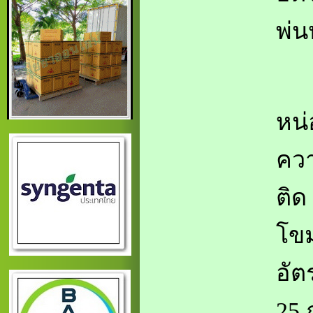
พ่น
หน่
ควา
ติด
โข
อัต
25 