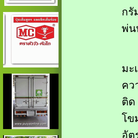
กรั
พ่น
มะเ
ควา
ติด
โข
อัต