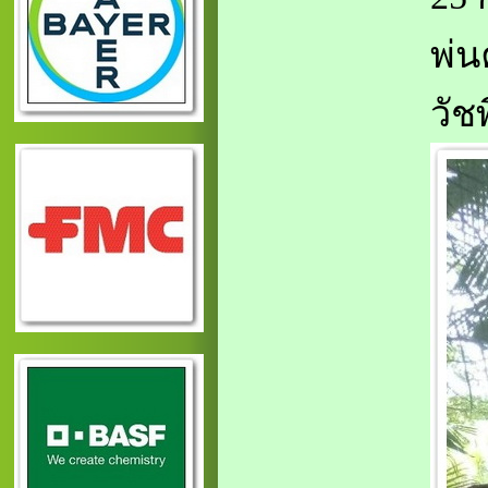
พ่น
วัช