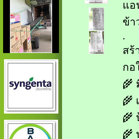
แอน
ข้า
.
สร้
กอใ
🌾 
🌾 
🌾 
🌾 