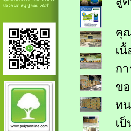
สูต
ปลวก มด หนู ปู หอย เชอรี่
คุณ
เนื
กา
ของ
ทน
เป