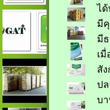
ได
มีค
มี
เม
สัง
ปล
บา