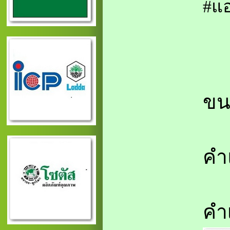
#แ
ขน
คำ
คำ