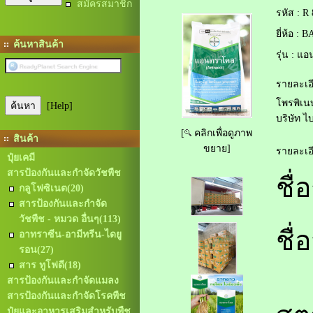
สมัครสมาชิก
รหัส :
R 
ยี่ห้อ :
BA
ค้นหาสินค้า
รุ่น :
แอน
รายละเอี
โพรพิเน
[Help]
บริษัท 
[
คลิกเพื่อดูภาพ
สินค้า
ขยาย]
รายละเอี
ปุ๋ยเคมี
สารป้องกันและกำจัดวัชพืช
ชื่
กลูโฟซิเนต
(20)
สารป้องกันและกำจัด
วัชพืช - หมวด อื่นๆ
(113)
ชื่
อาทราซีน-อามีทรีน-ไดยู
รอน
(27)
สาร ทูโฟดี
(18)
สารป้องกันและกำจัดแมลง
สารป้องกันและกำจัดโรคพืช
ปุ๋ยและอาหารเสริมสำหรับพืช