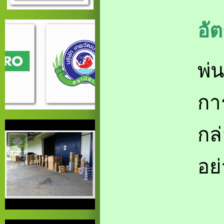
อั
พ่น
การ
กล
อย่