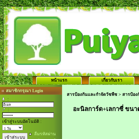
หน้าแรก
เกี่ยวกับเรา
สมาชิกกรุณา Login
สารป้องกันและกำจัดวัชพืช
>
สารป้องก
:
อะนิลการ์ด+เลกาซี่ ขนา
:
เข้าสู่ระบบอัตโนมัติ :
ลืมรหัสผ่าน