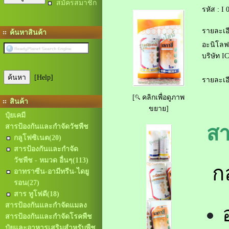
สมัครสมาชิก
รหัส :
I 
รายละเอี
ค้นหาสินค้า
อะนิโลฟ
บริษัท I
[Help]
รายละเอี
[
คลิกเพื่อดูภาพ
สินค้า
ขยาย]
ปุ๋ยเคมี
ส
สารป้องกันและกำจัดวัชพืช
กลูโฟซิเนต
(20)
สารป้องกันและกำจัด
วัชพืช - หมวด อื่นๆ
(113)
กล
อาทราซีน-อามีทรีน-ไดยู
รอน
(27)
สาร ทูโฟดี
(18)
สารป้องกันและกำจัดแมลง
สารป้องกันและกำจัดโรคพืช
ปุ๋ยและอาหารเสริมสำหรับพืช