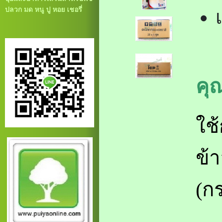
ปลวก มด หนู ปู หอย เชอรี่
คุ
ใช้
ข้
(ก