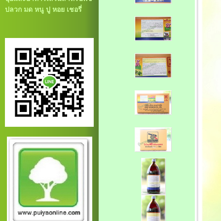
ปลวก มด หนู ปู หอย เชอรี่