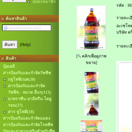
สมัครสมาชิก
รหัส :
H0
รายละเอี
ค้นหาสินค้า
อะเซโทค
บริษัท ค
[Help]
รายละเอี
[
คลิกเพื่อดูภาพ
สินค้า
ขยาย]
ปุ๋ยเคมี
สารป้องกันและกำจัดวัชพืช
กลูโฟซิเนต
(20)
สารป้องกันและกำจัด
วัชพืช - หมวด อื่นๆ
(113)
อาทราซีน-อามีทรีน-ไดยู
รอน
(27)
สาร ทูโฟดี
(18)
สารป้องกันและกำจัดแมลง
สารป้องกันและกำจัดโรคพืช
ปุ๋ยและอาหารเสริมสำหรับพืช