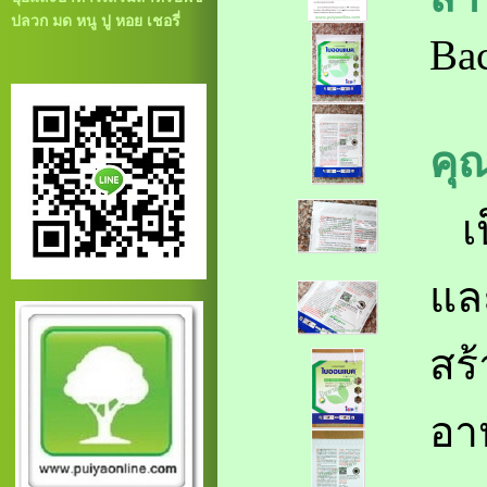
ปลวก มด หนู ปู หอย เชอรี่
Bac
คุ
เป
แล
สร
อา