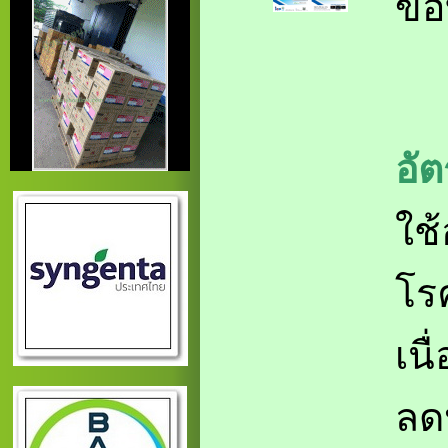
ขอบ
อั
ใช้
โรค
เนื
ลด