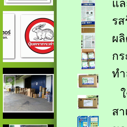
แล
รส
ผล
กร
ทำ
ใช
สา