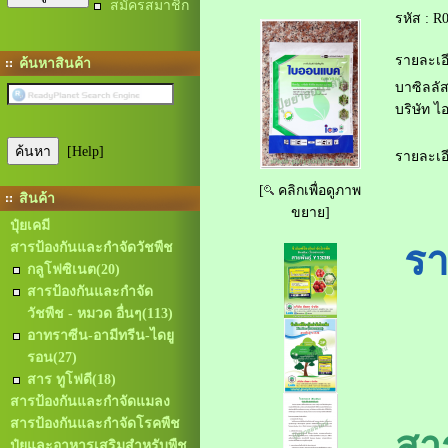
สมัครสมาชิก
รหัส :
R0
รายละเอี
ค้นหาสินค้า
บาซิลลัส
บริษัท ไ
[Help]
รายละเอี
[
คลิกเพื่อดูภาพ
สินค้า
ขยาย]
ปุ๋ยเคมี
รา
สารป้องกันและกำจัดวัชพืช
กลูโฟซิเนต
(20)
สารป้องกันและกำจัด
วัชพืช - หมวด อื่นๆ
(113)
อาทราซีน-อามีทรีน-ไดยู
รอน
(27)
สาร ทูโฟดี
(18)
สารป้องกันและกำจัดแมลง
สารป้องกันและกำจัดโรคพืช
สา
ปุ๋ยและอาหารเสริมสำหรับพืช