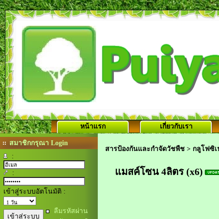
หน้าแรก
เกี่ยวกับเรา
สมาชิกกรุณา Login
สารป้องกันและกำจัดวัชพืช
>
กลูโฟซิ
:
แมสค์โซน 4ลิตร (x6)
:
เข้าสู่ระบบอัตโนมัติ :
ลืมรหัสผ่าน