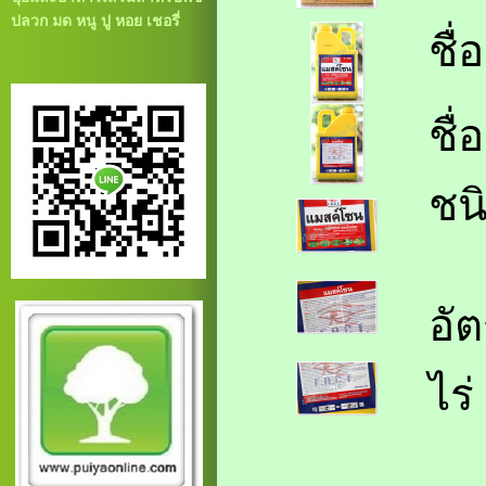
ปลวก มด หนู ปู หอย เชอรี่
ชื่
ชื
ชน
อั
ไร่