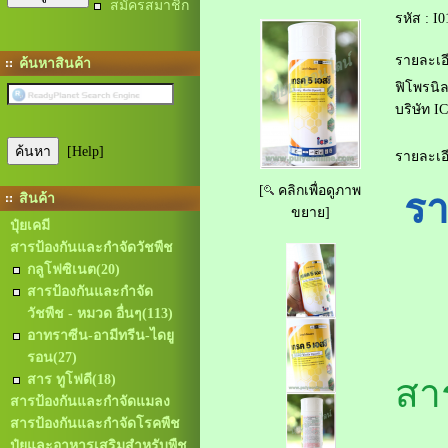
สมัครสมาชิก
รหัส :
I0
รายละเอี
ค้นหาสินค้า
ฟิโพรนิ
บริษัท I
[Help]
รายละเอี
[
คลิกเพื่อดูภาพ
รา
สินค้า
ขยาย]
ปุ๋ยเคมี
สารป้องกันและกำจัดวัชพืช
กลูโฟซิเนต
(20)
สารป้องกันและกำจัด
วัชพืช - หมวด อื่นๆ
(113)
อาทราซีน-อามีทรีน-ไดยู
รอน
(27)
สาร ทูโฟดี
(18)
สา
สารป้องกันและกำจัดแมลง
สารป้องกันและกำจัดโรคพืช
ปุ๋ยและอาหารเสริมสำหรับพืช