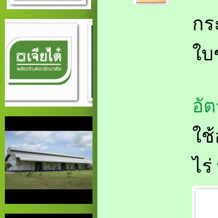
กร
ใบ
อั
ใช้
ไร