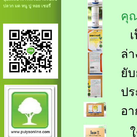
ปลวก มด หนู ปู หอย เชอรี่
คุ
เป
ล่
ยั
ปร
อา
ใช้