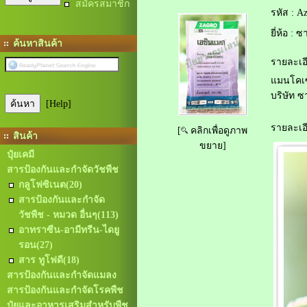
สมัครสมาชิก
รหัส :
Az
ยี่ห้อ :
ซา
ค้นหาสินค้า
รายละเอี
แมนโคเ
บริษัท 
[Help]
รายละเอี
[
คลิกเพื่อดูภาพ
สินค้า
ขยาย]
ปุ๋ยเคมี
สารป้องกันและกำจัดวัชพืช
กลูโฟซิเนต
(20)
สารป้องกันและกำจัด
วัชพืช - หมวด อื่นๆ
(113)
อาทราซีน-อามีทรีน-ไดยู
รอน
(27)
สาร ทูโฟดี
(18)
สารป้องกันและกำจัดแมลง
สารป้องกันและกำจัดโรคพืช
ปุ๋ยและอาหารเสริมสำหรับพืช