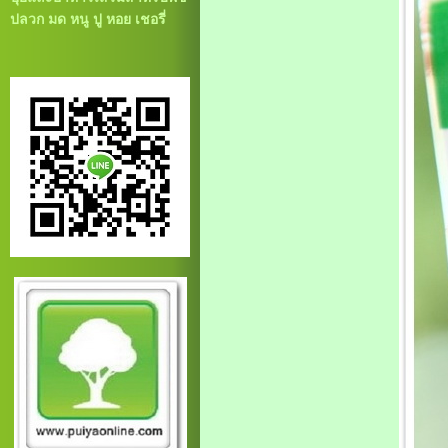
ปลวก มด หนู ปู หอย เชอรี่