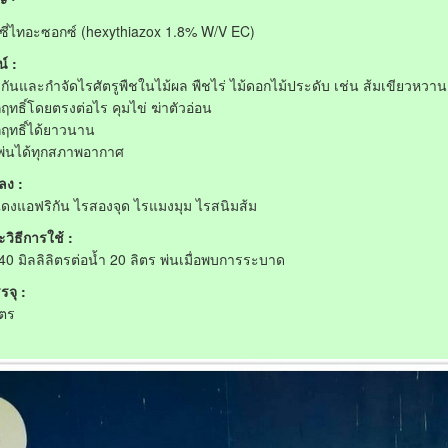
ซี่ไทอะซอกซ์ (hexythiazox 1.8% W/V EC)
์ :
งกันและกำจัดไรศัตรูพืชในไม้ผล พืชไร่ ไม้ดอกไม้ประดับ เช่น ส้มเขียวหวาน
ฤทธิ์โดยตรงต่อไร คุมไข่ ฆ่าตัวอ่อน
ฤทธิ์ได้ยาวนาน
พ่นได้ทุกสภาพอากาศ
ลง :
ดงแอฟริกัน ไรสองจุด ไรแมงมุม ไรสนิมส้ม
วิธีการใช้ :
40 มิลลิลิตรต่อน้ำ 20 ลิตร พ่นเมื่อพบการระบาด
จุ :
ิตร