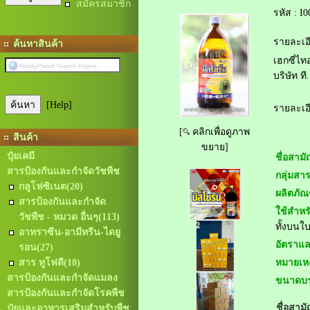
สมัครสมาชิก
รหัส :
I0
รายละเอี
ค้นหาสินค้า
เฮกซี่ไ
บริษัท ที.
[Help]
รายละเอี
[
คลิกเพื่อดูภาพ
สินค้า
ขยาย]
ปุ๋ยเคมี
ชื่อสามั
สารป้องกันและกำจัดวัชพืช
กลุ่มสาร
กลูโฟซิเนต
(20)
ผลิตภัณ
สารป้องกันและกำจัด
ใช้สำหร
วัชพืช - หมวด อื่นๆ
(113)
ทั้งบนใ
อาทราซีน-อามีทรีน-ไดยู
อัตราแล
รอน
(27)
สาร ทูโฟดี
(18)
หมายเหต
สารป้องกันและกำจัดแมลง
ขนาดบร
สารป้องกันและกำจัดโรคพืช
ชื่อสาม
ปุ๋ยและอาหารเสริมสำหรับพืช