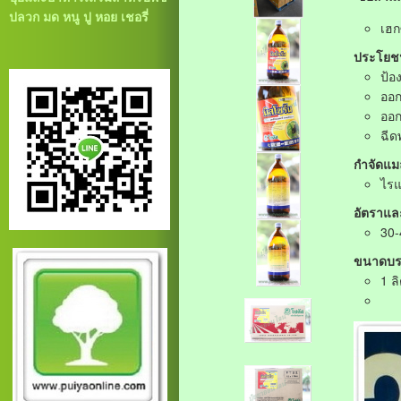
ปลวก มด หนู ปู หอย เชอรี่
เฮก
ประโยชน
ป้อ
ออก
ออก
ฉีด
กำจัดแม
ไรแ
อัตราและ
30-
ขนาดบรร
1 ล