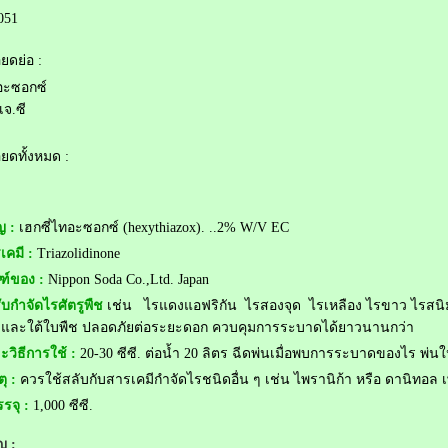
051
ยดย่อ :
ทอะซอกซ์
เจ.ซี
ยดทั้งหมด :
ญ :
เฮกซี่ไทอะซอกซ์ (hexythiazox). ..2% W/V EC
เคมี :
Triazolidinone
ฑ์ของ :
Nippon Soda Co.,Ltd. Japan
ับกำจัดไรศัตรูพืช
เช่น ไรแดงแอฟริกัน ไรสองจุด ไรเหลือง ไรขาว ไรสนิมส้
บและใต้ใบพืช ปลอดภัยต่อระยะดอก ควบคุมการระบาดได้ยาวนานกว่า
ะวิธีการใช้ :
20-30 ซีซี. ต่อน้ำ 20 ลิตร ฉีดพ่นเมื่อพบการระบาดของไร พ่นให้
ุ :
ควรใช้สลับกับสารเคมีกำจัดไรชนิดอื่น ๆ เช่น ไพรานิก้า หรือ ดานิทอล 
รจุ :
1,000 ซีซี.
ัญ :