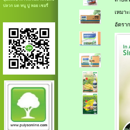
ปลวก มด หนู ปู หอย เชอรี่
เหมาะส
อัตราก