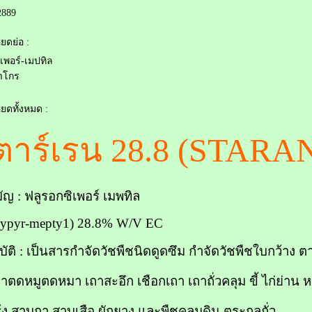
889
ยดย่อ :
เพอร์-เมปทิล
ซาโกร
ยดทั้งหมด :
าร์เรน 28.8 (STARAN
มัญ : ฟลูรอกซิเพอร์ เมพทิล
oxypyr-mepty1) 28.8% W/V EC
ัติ : เป็นสารกำจัดวัชพืชนิดดูดซึม กำจัดวัชพืชใบกว้าง ต
ถาตดหมูตดหมา เถาสะอึก เชือกเถา เถาถั่วคลุม ขี้ ไก่ย่าน
ง สาบกา สาบเสือ ผักยาง และพืชคลุมดิน ตระกูลถั่ว