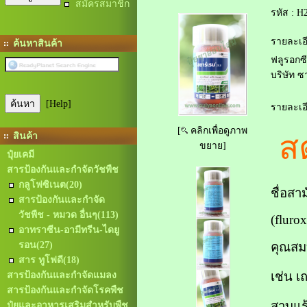
สมัครสมาชิก
รหัส :
H2
รายละเอี
ค้นหาสินค้า
ฟลูรอกซี
บริษัท 
[Help]
รายละเอี
[
คลิกเพื่อดูภาพ
สต
สินค้า
ขยาย]
ปุ๋ยเคมี
สารป้องกันและกำจัดวัชพืช
กลูโฟซิเนต
(20)
ชื่อสา
สารป้องกันและกำจัด
วัชพืช - หมวด อื่นๆ
(113)
(flur
อาทราซีน-อามีทรีน-ไดยู
รอน
(27)
คุณสมบ
สาร ทูโฟดี
(18)
เช่น เ
สารป้องกันและกำจัดแมลง
สารป้องกันและกำจัดโรคพืช
สาบแร้
ปุ๋ยและอาหารเสริมสำหรับพืช